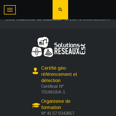
Solutions Réseaux Est
03 87 80 46 61
Zone Industrielle du Malambas - 57280 HAUCONCOURT
Certifié géo-
référencement et
détection
Certificat N°
7016616/A-1
Organisme de
formation
N° 41 57 0343657