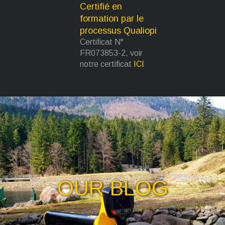
Certifié en
formation par le
processus Qualiopi
Certificat N°
FR073853-2, voir
notre certificat
ICI
OUR BLOG