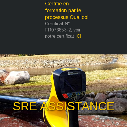
Certifié en
formation par le
processus Qualiopi
Certificat N°
FR073853-2, voir
notre certificat
ICI
SRE ASSISTANCE