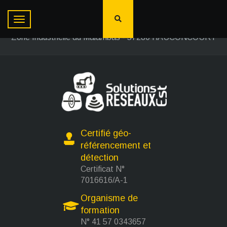
Solutions Réseaux Est
03 87 80 46 61
Zone Industrielle du Malambas - 57280 HAUCONCOURT
Certifié géo-
référencement et
détection
Certificat N°
7016616/A-1
Organisme de
formation
N° 41 57 0343657